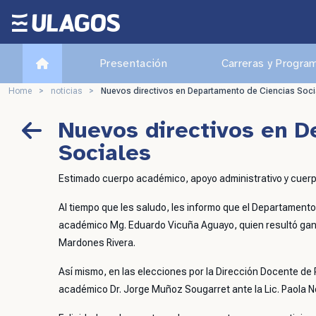
Ulagos Template
Presentación
Carreras y Progra
Home
>
noticias
>
Nuevos directivos en Departamento de Ciencias Soci
Nuevos directivos en D
Sociales
Estimado cuerpo académico, apoyo administrativo y cuerpo
Al tiempo que les saludo, les informo que el Departamento 
académico Mg. Eduardo Vicuña Aguayo, quien resultó gana
Mardones Rivera.
Así mismo, en las elecciones por la Dirección Docente de 
académico Dr. Jorge Muñoz Sougarret ante la Lic. Paola